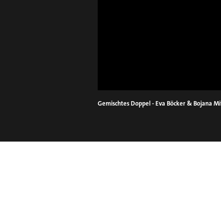
Gemischtes Doppel - Eva Böcker & Bojana Mi
EARS!
OPEN YOUNG
Schulprojekte
#soundport