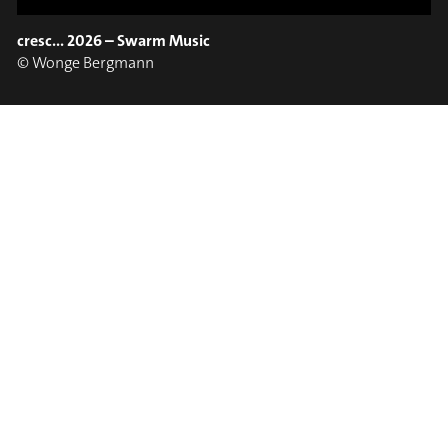
EARS!
OPEN YOUNG
cresc... 2026 – Swarm Music
Schulprojekte
#soundport
© Wonge Bergmann
⟶
BILDER ANSEHEN
// BILDER
/
CONNECTION IMPOSSIBLE