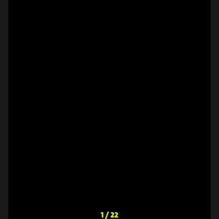
K. RATKJE: NATIONAL
MAJA S.
ANTHEMS
⟶
BILDER ANSEHEN
// BILDER
1 / 22