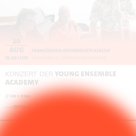
20
AUG
FRANZÖSISCH-REFORMIERTE KIRCHE
19.00
UHR
Herrnstraße 43
Offenbach
(Deutschland)
YOUNG ENSEMBLE
KONZERT DER
ACADEMY
// em + iema
⟶
DETAILS