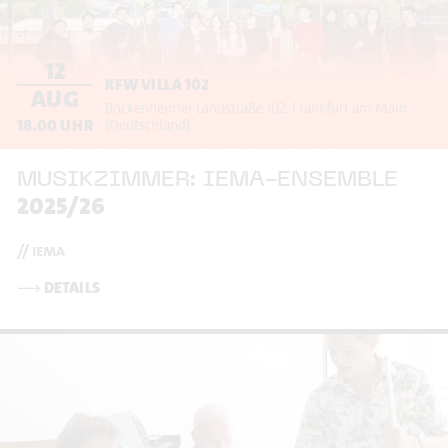
12
KFW VILLA 102
AUG
Bockenheimer Landstraße 102
Frankfurt am Main
18.00
UHR
(Deutschland)
MUSIKZIMMER: IEMA-ENSEMBLE
2025/26
// iema
⟶
DETAILS