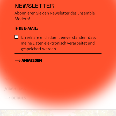
NEWSLETTER
Abonnieren Sie den Newsletter des Ensemble
Modern!
IHRE E-MAIL:
23
Ich erkläre mich damit einverstanden, dass
PRODUKTIONSHAUS NAXOS, NAXOSHALLE
AUG
meine Daten elektronisch verarbeitet und
Waldschmidtstraße 19
Frankfurt am Main
gespeichert werden.
19.00
UHR
(Deutschland)
⟶
ANMELDEN
HALLENKONZERT X 3.
100. NAXOS
YOUNG ENSEMBLE ACADEMY
Naxos Hallenkonzert #100α - SHIFTING TIDES
// em + iema
⟶
DETAILS