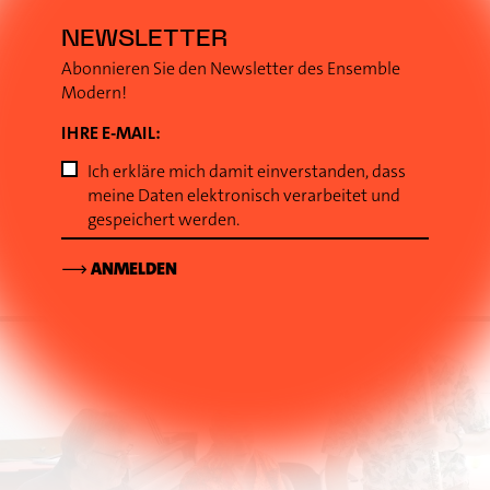
20
NEWSLETTER
AUG
FRANZÖSISCH-REFORMIERTE KIRCHE
Abonnieren Sie den Newsletter des Ensemble
Modern!
19.00
UHR
Herrnstraße 43
Offenbach
(Deutschland)
IHRE E-MAIL:
YOUNG ENSEMBLE
KONZERT DER
Ich erkläre mich damit einverstanden, dass
ACADEMY
meine Daten elektronisch verarbeitet und
gespeichert werden.
// em + iema
⟶
ANMELDEN
⟶
DETAILS