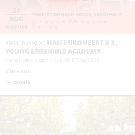
23
PRODUKTIONSHAUS NAXOS, NAXOSHALLE
AUG
Waldschmidtstraße 19
Frankfurt am Main
19.00
UHR
(Deutschland)
HALLENKONZERT X 3.
100. NAXOS
YOUNG ENSEMBLE ACADEMY
Naxos Hallenkonzert #100α - SHIFTING TIDES
// em + iema
⟶
DETAILS