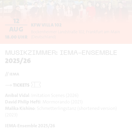
12
KFW VILLA 102
AUG
Bockenheimer Landstraße 102
Frankfurt am Main
18.00
UHR
(Deutschland)
MUSIKZIMMER: IEMA-ENSEMBLE
2025/26
// iema
⟶
TICKETS
Anibal Vidal
: Imitation Scenes (2026)
David Philip Hefti
: Mormorando (2021)
Malika Kishino
: Schmetterlingstanz (shortened version)
(2023)
IEMA-Ensemble 2025/26