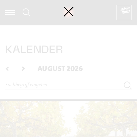
umi Kasakawa - Heinz Holliger: Souvenir trémaësques (excerpt)
KALENDER
<
>
AUGUST 2026