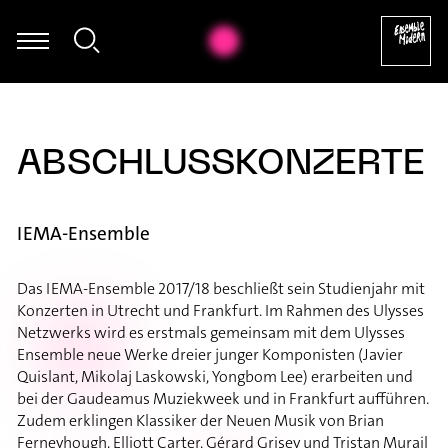
Uwe Dierksen - Folke Rabe: Basta für Posaune solo (1982) [excerpt
ABSCHLUSSKONZERTE
IEMA-Ensemble
Das IEMA-Ensemble 2017/18 beschließt sein Studienjahr mit
Konzerten in Utrecht und Frankfurt. Im Rahmen des Ulysses
Netzwerks wird es erstmals gemeinsam mit dem Ulysses
Ensemble neue Werke dreier junger Komponisten (Javier
Quislant, Mikolaj Laskowski, Yongbom Lee) erarbeiten und
bei der Gaudeamus Muziekweek und in Frankfurt aufführen.
Zudem erklingen Klassiker der Neuen Musik von Brian
Ferneyhough, Elliott Carter, Gérard Grisey und Tristan Murail