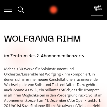
Dietmar Wiesner - Soundskultpur
WOLFGANG RIHM
im Zentrum des 2. Abonnementkonzerts
Mehr als 30 Werke für Soloinstrument und
Orchester/Ensemble hat Wolfgang Rihm komponiert, in
denen sich in immer neuen Konstellationen faszinierende
Wechselspiele von Solist und Tutti entfalten. Dazu gehört
auch ›Sound As Will‹, ein brillantes Stück, das die Trompete
in all ihren Möglichkeiten in den Vordergrund rückt. Solist im
Abonnementkonzert am 11. Dezember (Alte Oper Frankfurt,
20 Uhr) ist Sava Stoianov. Rihms Vokalwerk ›Vigilia‹ bezieht