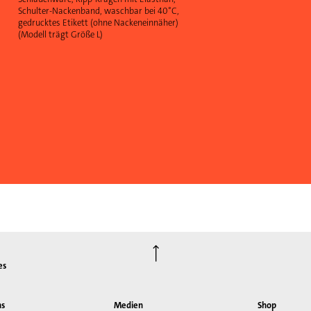
Schulter-Nackenband, waschbar bei 40°C,
gedrucktes Etikett (ohne Nackeneinnäher)
(Modell trägt Größe L)
⟶
es
ns
Medien
Shop