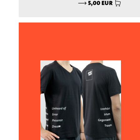
⟶
5,00 EUR
// Merchandise
T-Shirt Herren V-Ausschnitt