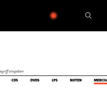
d Alois Zimmermann: Sonate für Violoncello solo. Spazi (1960) [excerpt]
CDS
DVDS
LPS
NOTEN
MERCH