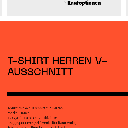
⟶
Kaufoptionen
T-SHIRT HERREN V-
AUSSCHNITT
T-Shirt mit V-Ausschnitt für Herren
Marke: Hanes
150 g/m², 100% OE-zertifizierte
ringgesponnene, gekämmte Bio-Baumwolle,
Schlauchware, Ripp-Kragen mit Elasthan,