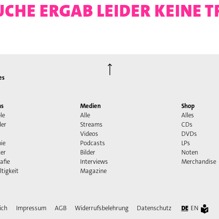
UCHE ERGAB LEIDER KEINE T
⟶
es
ns
Medien
Shop
le
Alle
Alles
der
Streams
CDs
Videos
DVDs
ie
Podcasts
LPs
er
Bilder
Noten
afie
Interviews
Merchandise
tigkeit
Magazine
ich
Impressum
AGB
Widerrufsbelehrung
Datenschutz
DE
EN