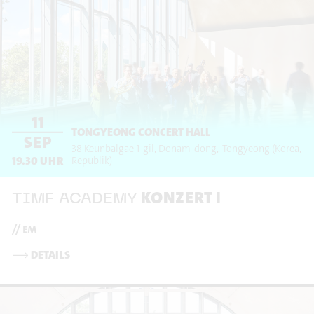
11
TONGYEONG CONCERT HALL
SEP
38 Keunbalgae 1-gil, Donam-dong,
Tongyeong
(Korea,
19.30
UHR
Republik)
KONZERT I
TIMF ACADEMY
// em
⟶
DETAILS