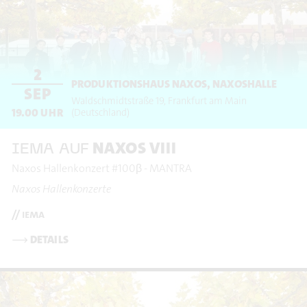
2
PRODUKTIONSHAUS NAXOS, NAXOSHALLE
SEP
Waldschmidtstraße 19
Frankfurt am Main
19.00
UHR
(Deutschland)
NAXOS VIII
IEMA AUF
Naxos Hallenkonzert #100β - MANTRA
Naxos Hallenkonzerte
// iema
⟶
DETAILS