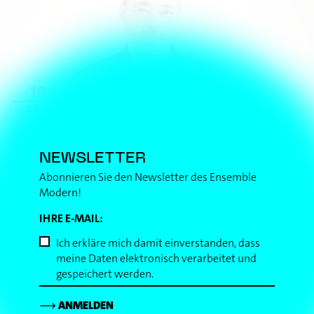
18
BERLINER PHILHARMONIE,
SEP
KAMMERMUSIKSAAL
19.00
UHR
Herbert-von-Karajan-Straße 1
Berlin
(Deutschland)
NEWSLETTER
ZU MUND
VON MUND
Abonnieren Sie den Newsletter des Ensemble
Modern!
Musikfest Berlin / Berliner Festspiele
IHRE E-MAIL:
// em
Ich erkläre mich damit einverstanden, dass
⟶
DETAILS
meine Daten elektronisch verarbeitet und
gespeichert werden.
⟶
ANMELDEN