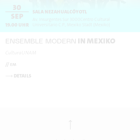
30
SALA NEZAHUALCÓYOTL
SEP
Av. Insurgentes Sur 3000
Centro Cultural
19.00
UHR
Universitario C.P.
Mexiko Stadt
(Mexiko)
IN MEXIKO
ENSEMBLE MODERN
CulturaUNAM
// em
⟶
DETAILS
⟶