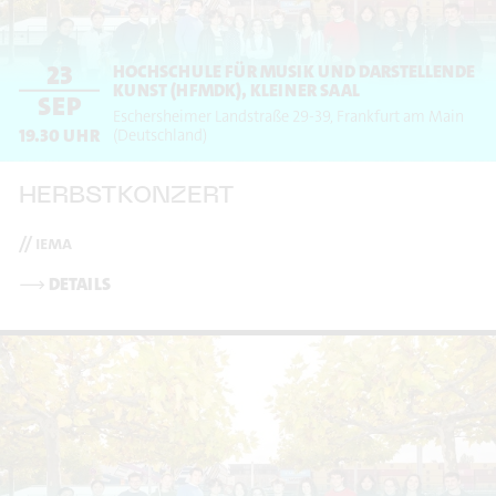
23
HOCHSCHULE FÜR MUSIK UND DARSTELLENDE
KUNST (HFMDK), KLEINER SAAL
SEP
Eschersheimer Landstraße 29-39
Frankfurt am Main
19.30
UHR
(Deutschland)
HERBSTKONZERT
// iema
⟶
DETAILS