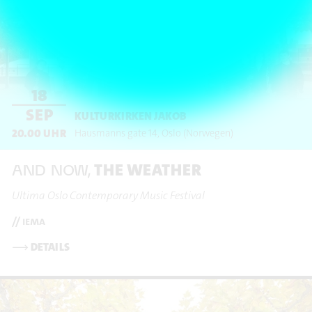
18
SEP
KULTURKIRKEN JAKOB
20.00
UHR
Hausmanns gate 14
Oslo
(Norwegen)
THE WEATHER
AND NOW,
Ultima Oslo Contemporary Music Festival
// iema
⟶
DETAILS