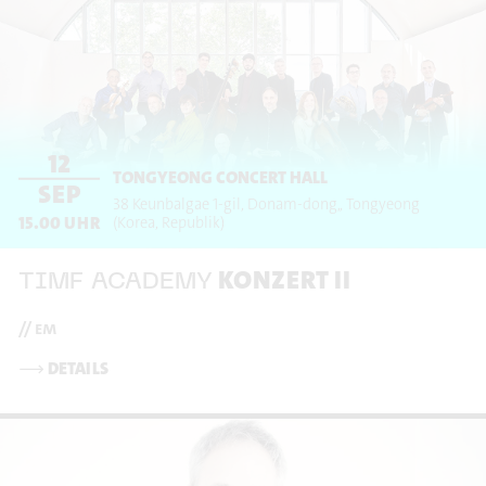
12
TONGYEONG CONCERT HALL
SEP
38 Keunbalgae 1-gil, Donam-dong,
Tongyeong
15.00
UHR
(Korea, Republik)
KONZERT II
TIMF ACADEMY
// em
⟶
DETAILS