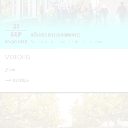
21
SEP
KÖLNER PHILHARMONIE
20.00
UHR
Bischofsgartenstraße 1
Köln
(Deutschland)
VOICES
// em
⟶
DETAILS