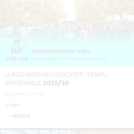
11
SEP
TIVOLIVREDENBURG, HERTZ
13.00
UHR
Vredenburgkade 11
Utrecht
(Niederlande)
LUNCHBREAKCONCERT: IEMA-
2025/26
ENSEMBLE
Gaudeamus Festival
// iema
⟶
DETAILS