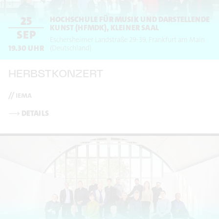
25
HOCHSCHULE FÜR MUSIK UND DARSTELLENDE
KUNST (HFMDK), KLEINER SAAL
SEP
Eschersheimer Landstraße 29-39
Frankfurt am Main
19.30
UHR
(Deutschland)
HERBSTKONZERT
// iema
⟶
DETAILS