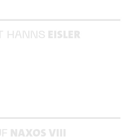
EISLER
T HANNS
NAXOS VIII
UF