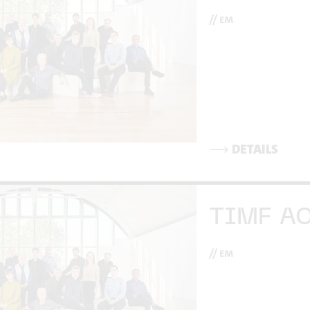
// em
⟶
DETAILS
TIMF A
// em