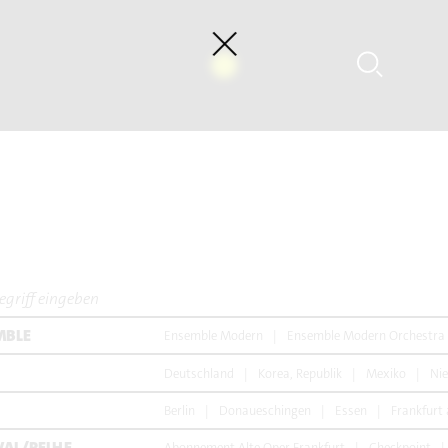
Megumi Kasakawa - Heinz Holliger: Souvenir trém
MBLE
Ensemble Modern
Ensemble Modern Orchestra
Deutschland
Korea, Republik
Mexiko
Nie
Berlin
Donaueschingen
Essen
Frankfurt
VAL/REIHE
Abonnement Alte Oper Frankfurt
Checkpoint