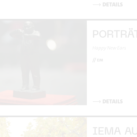
⟶
DETAILS
PORTRÄ
Happy New Ears
// em
⟶
DETAILS
IEMA A