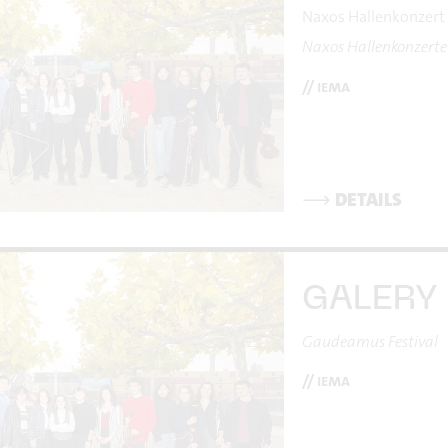
Naxos Hallenkonzer
Naxos Hallenkonzerte
// iema
⟶
DETAILS
GALERY
Gaudeamus Festival
// iema