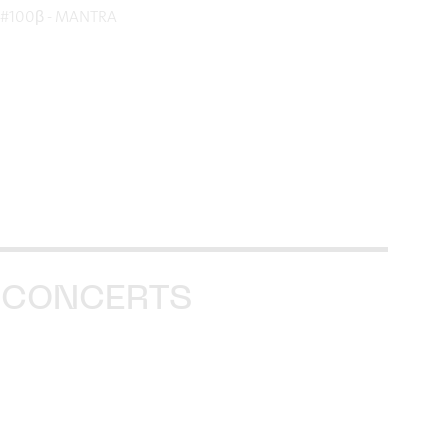
t #100β - MANTRA
 CONCERTS