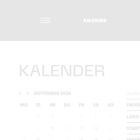
KALENDER
KALENDER
<
>
SEPTEMBER 2026
ENSE
MO
DI
MI
DO
FR
SA
SO
1
2
3
4
5
6
LAND
7
8
9
10
11
12
13
STADT
14
15
16
17
18
19
20
FESTI