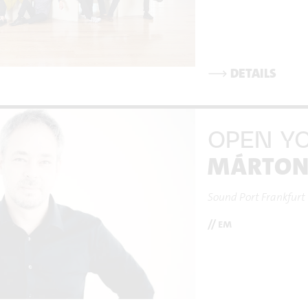
⟶
DETAILS
OPEN Y
MÁRTON 
Sound Port Frankfurt
// em