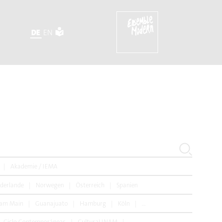
DE
EN
aësques (excerpt)
Akademie / IEMA
derlande
Norwegen
Österreich
Spanien
 am Main
Guanajuato
Hamburg
Köln
Linz
Madrid
Mexiko S
Ciclo Contemporáneas
CulturaUNAM
Donaueschinger Musiktage
Fe