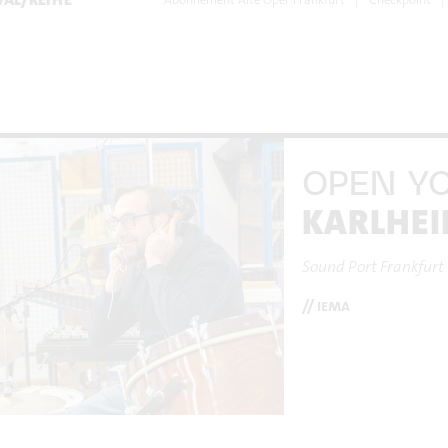
OPEN Y
KARLHEI
Sound Port Frankfurt
// iema