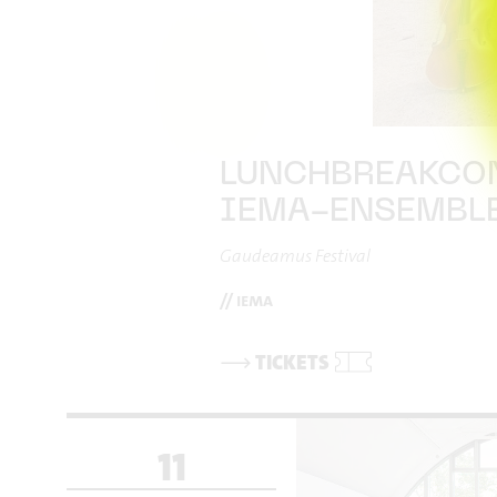
LUNCHBREAKCO
IEMA-ENSEMBL
Gaudeamus Festival
// iema
⟶
TICKETS
11