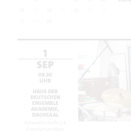
21
22
23
24
25
26
27
28
29
30
1
SEP
09.30
UHR
HAUS DER
DEUTSCHEN
ENSEMBLE
AKADEMIE,
DACHSAAL
Schwedlerstraße 2-4
Frankfurt am Main