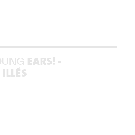
EARS! -
OUNG
ILLÉS