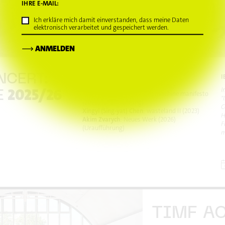
IHRE E-MAIL:
Ich erkläre mich damit einverstanden, dass meine Daten
elektronisch verarbeitet und gespeichert werden.
⟶
ANMELDEN
NCERT:
Anne Castex
: Vif-creux (2026)
I
(Niederländische Erstaufführung)
2025/26
I
E
Haotian Yu
: decentralized machine manifesto
"
(2026) (Uraufführung)
C
Xingyi (Sing-yat) Chen
: wasteland II (2023)
H
Akim Zvarych
: Neues Werk (2026)
F
(Uraufführung)
m
TIMF A