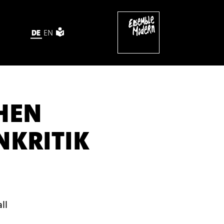
DE
EN
HEN
NKRITIK
ll