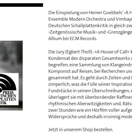
Die Einspielung von Heiner Goebbels' ›A 
Ensemble Modern Orchestra und Vimbayi K
Deutschen Schallplattenkritik in gleich 
›Zeitgenössische Musik‹ und ›Grenzgänge‹
Album bei ECM Records.
Die Jury (Egbert Tholl): »A House of Call
Kondensat des disparaten Gesamtwerks 
begreifen, eine Sammlung von Klangeindr
Komponist auf Reisen, bei Recherchen u
gesammelt hat. Es geht durch Zeiten und 
zimperlich, was die Fülle seiner Inspiratio
Fundstücke in seinen Überschreibungen, er
überlagert sie mit überbordender Raffines
rhythmischen Aberwitzigkeiten und, Rätse
zwei Stunden wie ein Hörfilm voller aufgek
Widersprüche und deshalb irrsinnig mode
Jetzt in unserem Shop
bestellen
.