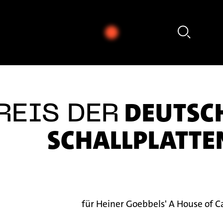
 Hommel - Thomas Hammelmann: Moving I für Oboe & Zuspiel (2011)
DEUTSC
REIS DER
SCHALLPLATTE
für Heiner Goebbels' A House of Ca