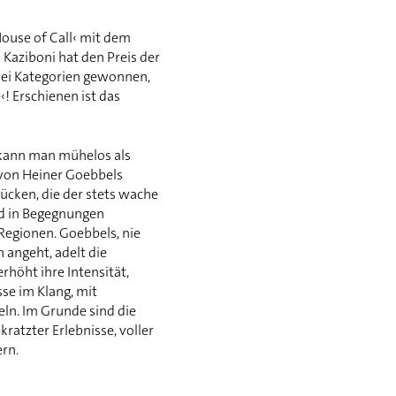
House of Call‹ mit dem
aziboni hat den Preis der
zwei Kategorien gewonnen,
! Erschienen ist das
« kann man mühelos als
von Heiner Goebbels
ücken, die der stets wache
nd in Begegnungen
Regionen. Goebbels, nie
n angeht, adelt die
höht ihre Intensität,
se im Klang, mit
ln. Im Grunde sind die
ratzter Erlebnisse, voller
rn.