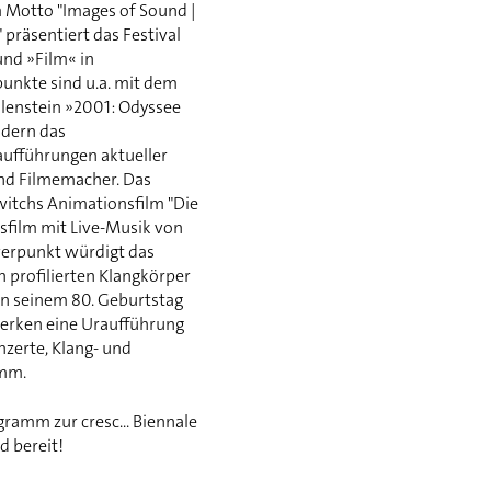
m Motto "Images of Sound |
präsentiert das Festival
und »Film« in
unkte sind u.a. mit dem
ilenstein »2001: Odyssee
dern das
ufführungen aktueller
nd Filmemacher. Das
ewitchs Animationsfilm "Die
film mit Live-Musik von
werpunkt würdigt das
n profilierten Klangkörper
 seinem 80. Geburtstag
werken eine Uraufführung
zerte, Klang- und
amm.
ramm zur cresc... Biennale
d bereit!