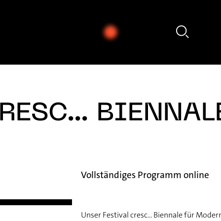
 Bossier - Mark Andre: Atemwind für Klarinette solo (2017) [excerpt]
RESC... BIENNAL
Vollständiges Programm online
Unser Festival cresc... Biennale für Mode