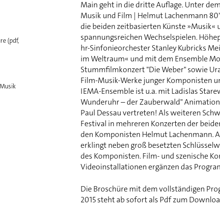
Main geht in die dritte Auflage. Unter de
Musik und Film | Helmut Lachenmann 80" 
die beiden zeitbasierten Künste »Musik« 
spannungsreichen Wechselspielen. Höhep
e (pdf,
hr-Sinfonieorchester Stanley Kubricks Me
im Weltraum« und mit dem Ensemble Mo
Stummfilmkonzert "Die Weber" sowie Ura
Film-Musik-Werke junger Komponisten u
 Musik
IEMA-Ensemble ist u.a. mit Ladislas Star
Wunderuhr – der Zauberwald" Animations
Paul Dessau vertreten! Als weiteren Sch
Festival in mehreren Konzerten der beide
den Komponisten Helmut Lachenmann. An
erklingt neben groß besetzten Schlüssel
des Komponisten. Film- und szenische Kon
Videoinstallationen ergänzen das Progr
Die Broschüre mit dem vollständigen Prog
2015 steht ab sofort als Pdf zum Downloa