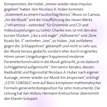
Komponisten, die Huber „immer wieder neue Impulse
gegeben“ haben. Von Nicolaus A. Huber kommen
„Statement zu einem Faustschlag Nonos“, Music on Canvas,
„An die Musik“ und die Uraufführung des neuen Werks
„l’inframince – extended“ für Ensemble und CD und
Videozuspielungen zu Gehör. Charles Ives ist mit den drei
kurzen Stücken „Like a sick eagle“ „Hallowe'en“ und „Tone
Roads No. 3“ vertreten. „Ives“, so Huber, „hat zeitlebens
gegen die ‚Schlappohren‘ gekämpft und nicht so sehr aus
der Musik heraus gedacht, sondern eher durch originelles
Hören seiner Umgebungen frappierend moderne
Parameterkonstrukte in die Musik gebracht, ja sie dadurch
richtiggehend aufgemischt.“ Von Iannis Xenakis, dessen
Radikalität und Rigorosität Nicolaus A. Huber nach eigener
Aussage „immer wieder zur Musik hin anspornen“, erklingt
„ST/10-1,080262“, eine auf Basis komplexer mathematischer
Formeln generierte Komposition für zehn Instrumente. Die
Leitung hat Ilan Volkov, Hermann Kretzschmar übernimmt
den Klavier-Solopart.