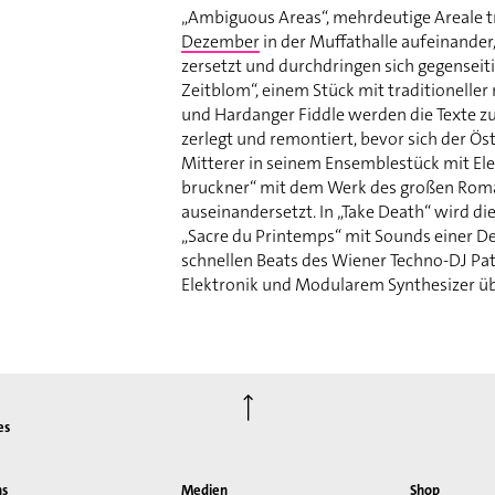
„Ambiguous Areas“, mehrdeutige Areale 
Dezember
in der Muffathalle aufeinander
zersetzt und durchdringen sich gegenseitig
Zeitblom“, einem Stück mit traditionelle
und Hardanger Fiddle werden die Texte zur
zerlegt und remontiert, bevor sich der Ös
Mitterer in seinem Ensemblestück mit Ele
bruckner“ mit dem Werk des großen Roma
auseinandersetzt. In „Take Death“ wird di
„Sacre du Printemps“ mit Sounds einer D
schnellen Beats des Wiener Techno-DJ Pat
Elektronik und Modularem Synthesizer üb
⟶
es
ns
Medien
Shop