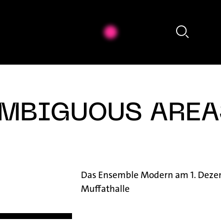
Megumi Kasakawa - Heinz Holliger: Souvenir trémaësques (excerpt)
MBIGUOUS AREA
Das Ensemble Modern am 1. Dezem
Muffathalle