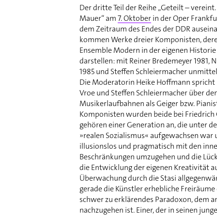
Der dritte Teil der Reihe „Geteilt – vereint
Mauer“ am
7. Oktober
in der Oper Frankfur
dem Zeitraum des Endes der DDR auseina
kommen Werke dreier Komponisten, dere
Ensemble Modern in der eigenen Histori
darstellen: mit Reiner Bredemeyer 1981, N
1985 und Steffen Schleiermacher unmitte
Die Moderatorin Heike Hoffmann spricht 
Vroe und Steffen Schleiermacher über den
Musikerlaufbahnen als Geiger bzw. Pianist
Komponisten wurden beide bei Friedrich 
gehören einer Generation an, die unter 
»realen Sozialismus« aufgewachsen war u
illusionslos und pragmatisch mit den inn
Beschränkungen umzugehen und die Lücke
die Entwicklung der eigenen Kreativität a
Überwachung durch die Stasi allgegenwär
gerade die Künstler erhebliche Freiräume 
schwer zu erklärendes Paradoxon, dem a
nachzugehen ist. Einer, der in seinen jung