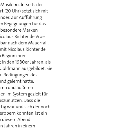
. Musik beiderseits der
t (20 Uhr) setzt sich mit
nder. Zur Aufführung
n Begegnungen für das
e besondere Marken
icolaus Richter de Vroe
lbar nach dem Mauerfall.
mit Nicolaus Richter de
 Beginn ihrer
 in den 1980er Jahren; als
Goldmann ausgebildet. Sie
den Bedingungen des
nd gelernt hatte,
eren und äußeren
n im System gezielt für
uszunutzen. Dass die
tig war und sich dennoch
erobern konnten, ist ein
n diesem Abend
en Jahren in einem