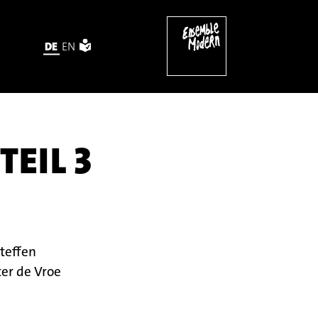
DE
EN
TEIL 3
teffen
er de Vroe