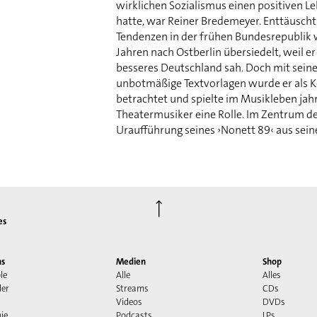
wirklichen Sozialismus einen positiven 
hatte, war Reiner Bredemeyer. Enttäuscht
Tendenzen in der frühen Bundesrepublik w
Jahren nach Ostberlin übersiedelt, weil er
besseres Deutschland sah. Doch mit seine
unbotmäßige Textvorlagen wurde er als 
betrachtet und spielte im Musikleben jahr
Theatermusiker eine Rolle. Im Zentrum de
Uraufführung seines ›Nonett 89‹ aus sei
⟶
es
ns
Medien
Shop
le
Alle
Alles
der
Streams
CDs
Videos
DVDs
ie
Podcasts
LPs