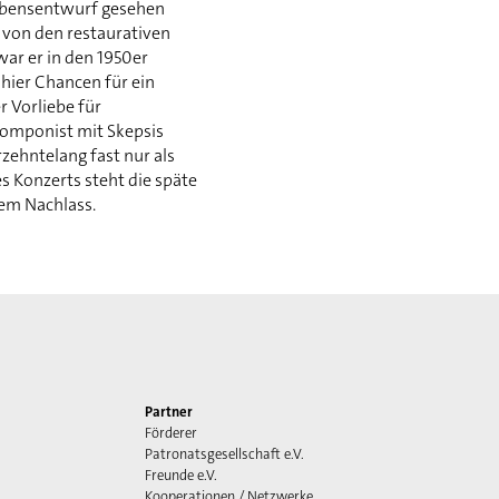
Lebensentwurf gesehen
 von den restaurativen
ar er in den 1950er
 hier Chancen für ein
r Vorliebe für
Komponist mit Skepsis
zehntelang fast nur als
s Konzerts steht die späte
nem Nachlass.
Partner
Förderer
Patronatsgesellschaft e.V.
Freunde e.V.
Kooperationen / Netzwerke