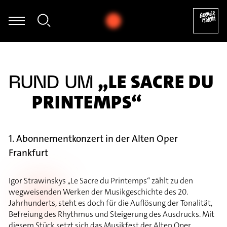
mer - Frank Zappa: Ruth is Sleeping - aus: The Yellow Shark (Arr. A
„LE SACRE DU
RUND UM
PRINTEMPS“
1. Abonnementkonzert in der Alten Oper
Frankfurt
Igor Strawinskys „Le Sacre du Printemps“ zählt zu den
wegweisenden Werken der Musikgeschichte des 20.
Jahrhunderts, steht es doch für die Auflösung der Tonalität,
Befreiung des Rhythmus und Steigerung des Ausdrucks. Mit
diesem Stück setzt sich das Musikfest der Alten Oper