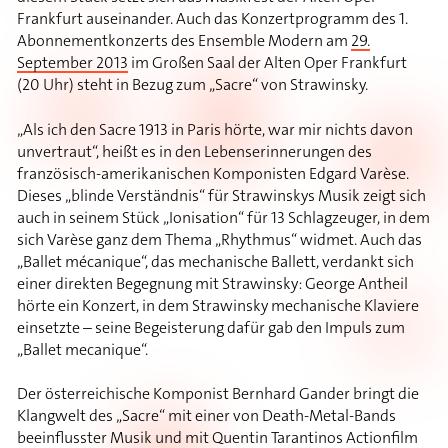
Frankfurt auseinander. Auch das Konzertprogramm des 1.
Abonnementkonzerts des Ensemble Modern am
29.
September 2013
im Großen Saal der Alten Oper Frankfurt
(20 Uhr) steht in Bezug zum „Sacre“ von Strawinsky.
„Als ich den Sacre 1913 in Paris hörte, war mir nichts davon
unvertraut“, heißt es in den Lebenserinnerungen des
französisch-amerikanischen Komponisten Edgard Varèse.
Dieses „blinde Verständnis“ für Strawinskys Musik zeigt sich
auch in seinem Stück „Ionisation“ für 13 Schlagzeuger, in dem
sich Varèse ganz dem Thema „Rhythmus“ widmet. Auch das
„Ballet mécanique“, das mechanische Ballett, verdankt sich
einer direkten Begegnung mit Strawinsky: George Antheil
hörte ein Konzert, in dem Strawinsky mechanische Klaviere
einsetzte – seine Begeisterung dafür gab den Impuls zum
„Ballet mecanique“.
Der österreichische Komponist Bernhard Gander bringt die
Klangwelt des „Sacre“ mit einer von Death-Metal-Bands
beeinflusster Musik und mit Quentin Tarantinos Actionfilm