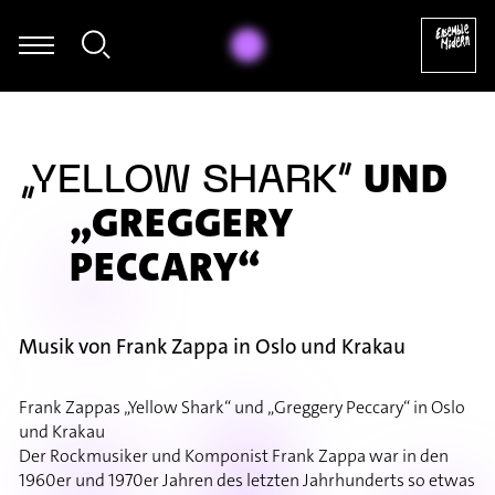
gumi Kasakawa - Heinz Holliger: Souvenir trémaësques (excerpt)
UND
„YELLOW SHARK“
„GREGGERY
PECCARY“
Musik von Frank Zappa in Oslo und Krakau
Frank Zappas „Yellow Shark“ und „Greggery Peccary“ in Oslo
und Krakau
Der Rockmusiker und Komponist Frank Zappa war in den
1960er und 1970er Jahren des letzten Jahrhunderts so etwas