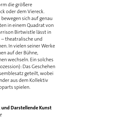
orm die größere
ck oder dem Viereck.
 bewegen sich auf genau
lten in einem Quadrat von
rison Birtwistle lässt in
 – theatralische und
. In vielen seiner Werke
onen auf der Bühne,
nen wechseln. Ein solches
rozession): Das Geschehen
nsemblesatz geteilt, wobei
ander aus dem Kollektiv
parts spielen.
 und Darstellende Kunst
e