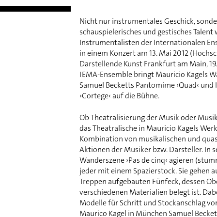
Nicht nur instrumentales Geschick, sond
schauspielerisches und gestisches Talent
Instrumentalisten der Internationalen 
in einem Konzert am 13. Mai 2012 (Hochsc
Darstellende Kunst Frankfurt am Main, 19
IEMA-Ensemble bringt Mauricio Kagels Wa
Samuel Becketts Pantomime ›Quad‹ und H
›Cortege‹ auf die Bühne.
Ob Theatralisierung der Musik oder Musik
das Theatralische in Mauricio Kagels Wer
Kombination von musikalischen und quas
Aktionen der Musiker bzw. Darsteller. In 
Wanderszene ›Pas de cinq‹ agieren (stum
jeder mit einem Spazierstock. Sie gehen
Treppen aufgebauten Fünfeck, dessen Obe
verschiedenen Materialien belegt ist. Dab
Modelle für Schritt und Stockanschlag vo
Maurico Kagel in München Samuel Becket