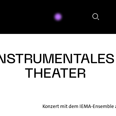
Ruth is Sleeping - aus: The Yellow Shark (Arr. Ali N. Askin) (1992) [excerpt]
NSTRUMENTALES
THEATER
Konzert mit dem IEMA-Ensemble a