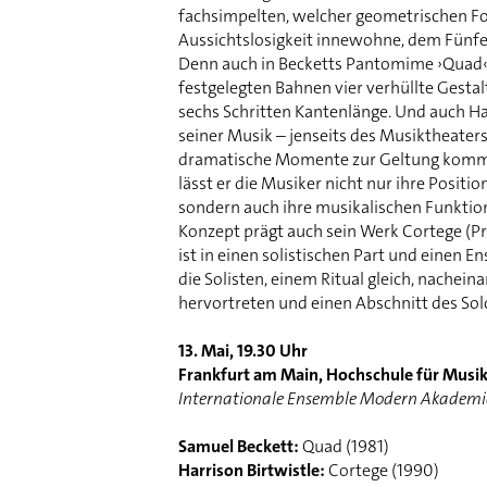
fachsimpelten, welcher geometrischen F
Aussichtslosigkeit innewohne, dem Fünfe
Denn auch in Becketts Pantomime ›Quad‹
festgelegten Bahnen vier verhüllte Gesta
sechs Schritten Kantenlänge. Und auch Har
seiner Musik – jenseits des Musiktheaters
dramatische Momente zur Geltung kommen
lässt er die Musiker nicht nur ihre Positi
sondern auch ihre musikalischen Funktio
Konzept prägt auch sein Werk Cortege (P
ist in einen solistischen Part und einen E
die Solisten, einem Ritual gleich, nachein
hervortreten und einen Abschnitt des Solo
13. Mai, 19.30 Uhr
Frankfurt am Main, Hochschule für Musik
Internationale Ensemble Modern Akademi
Samuel Beckett:
Quad (1981)
Harrison Birtwistle:
Cortege (1990)