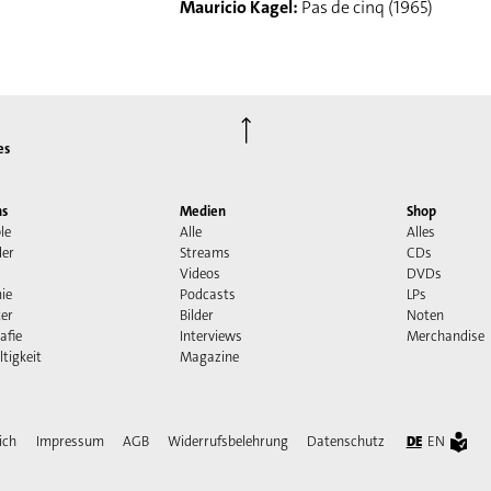
Mauricio Kagel:
Pas de cinq (1965)
⟶
es
ns
Medien
Shop
le
Alle
Alles
der
Streams
CDs
Videos
DVDs
ie
Podcasts
LPs
er
Bilder
Noten
afie
Interviews
Merchandise
tigkeit
Magazine
ich
Impressum
AGB
Widerrufsbelehrung
Datenschutz
DE
EN