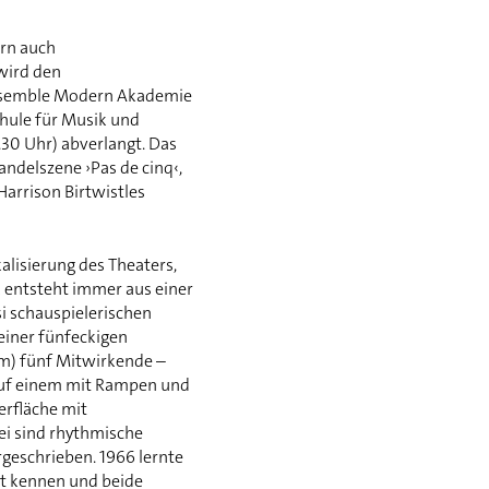
ern auch
 wird den
Ensemble Modern Akademie
hule für Musik und
.30 Uhr) abverlangt. Das
ndelszene ›Pas de cinq‹,
arrison Birtwistles
alisierung des Theaters,
k entsteht immer aus einer
i schauspielerischen
seiner fünfeckigen
m) fünf Mitwirkende –
 auf einem mit Rampen und
rfläche mit
ei sind rhythmische
rgeschrieben. 1966 lernte
t kennen und beide