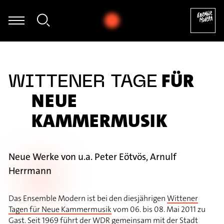
 Schwarz - Sascha Janko Dragićević: Autogamie für Fagott und el
FÜR
WITTENER TAGE
NEUE
KAMMERMUSIK
Neue Werke von u.a. Peter Eötvös, Arnulf
Herrmann
Das Ensemble Modern ist bei den diesjährigen
Wittener
Tagen für Neue Kammermusik
vom 06. bis 08. Mai 2011 zu
Gast. Seit 1969 führt der WDR gemeinsam mit der Stadt