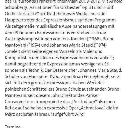
des Kulturfonds Frankfurt RheinMain 2009-2012. Mit Arnold
Schönbergs „Variationen für Orchester“ op. 31 und „Fünf
Orchesterstücke“ op. 16 stehen zwei Werke eines der
Hauptvertreter des Expressionismus auf dem Programm.
Als zeitgemäße musikalische Auseinandersetzungen mit
dem Phänomen Expressionismus verstehen sich die
Auftragskompositionen von Jens Joneleit (*1968), Bruno
Mantovani (*1974) und Johannes Maria Staud (*1974)
Joneleit sieht seine eigenen Wurzeln als Maler und
Komponist in den Ideen des Expressionismus verankert;
damit begreift er den Expressionismus weniger als Stil
sondern als Technik. Der Österreicher Johannes Maria Staud,
Schüler von Hanspeter Kyburz und Brian Ferneyhough, setzt
sich mit dem grotesk-expressionistischen Werk des
polnischen Schriftstellers Bruno Schulz auseinander. Bruno
Mantovani, seit diesem Jahr Direktor des Pariser
Conservertoire, komponierte das „Postludium“ als einen
Reflex auf seine hoch expressive Oper „Achmatova“, die im
März nächsten Jahres uraufgeführt wird.
Termine: