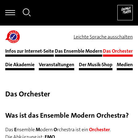
ichael Maria Kasper - Bernd Alois Zimmermann: Sonate für Violonce
Leichte Sprache ausschalten
Infos zur Internet-Seite
Das Ensemble Modern
Das Orchester
Die Akademie
Veranstaltungen
Der Musik-Shop
Medien
Das Orchester
Was ist das Ensemble Modern Orchestra?
Das
E
nsemble
M
odern
O
rchestra ist ein
Orchester
.
Die Abkürzung ist:
EMO
.