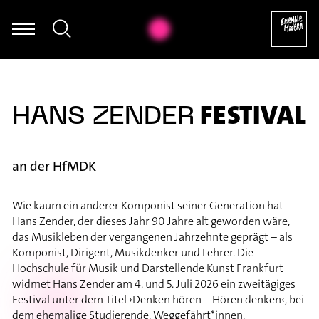
egumi Kasakawa - Heinz Holliger: Souvenir trémaësques (excerpt
FESTIVAL
HANS ZENDER
an der HfMDK
Wie kaum ein anderer Komponist seiner Generation hat
Hans Zender, der dieses Jahr 90 Jahre alt geworden wäre,
das Musikleben der vergangenen Jahrzehnte geprägt – als
Komponist, Dirigent, Musikdenker und Lehrer. Die
Hochschule für Musik und Darstellende Kunst Frankfurt
widmet Hans Zender am 4. und 5. Juli 2026 ein zweitägiges
Festival unter dem Titel ›Denken hören – Hören denken‹, bei
dem ehemalige Studierende, Weggefährt*innen,