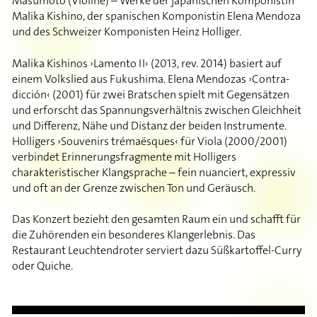
Masumoto (Violine) – Werke der japanischen Komponistin
Malika Kishino, der spanischen Komponistin Elena Mendoza
und des Schweizer Komponisten Heinz Holliger.
Malika Kishinos ›Lamento II‹ (2013, rev. 2014) basiert auf
einem Volkslied aus Fukushima. Elena Mendozas ›Contra-
dicción‹ (2001) für zwei Bratschen spielt mit Gegensätzen
und erforscht das Spannungsverhältnis zwischen Gleichheit
und Differenz, Nähe und Distanz der beiden Instrumente.
Holligers ›Souvenirs trémaësques‹ für Viola (2000/2001)
verbindet Erinnerungsfragmente mit Holligers
charakteristischer Klangsprache – fein nuanciert, expressiv
und oft an der Grenze zwischen Ton und Geräusch.
Das Konzert bezieht den gesamten Raum ein und schafft für
die Zuhörenden ein besonderes Klangerlebnis. Das
Restaurant Leuchtendroter serviert dazu Süßkartoffel-Curry
oder Quiche.